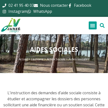
02 41 95 40 03
Nous contacter
Facebook
principal
Instagram
WhatsApp
Au quoti
AIDES SOCIALES
Accueil
>
La mairie
>
Action Sociale
>
Aides sociales
L’instruction des demandes d’aide sociale consiste à
étudier et accompagner les dossiers des personnes
sollicitant une aide financière ou un soutien social. Cette